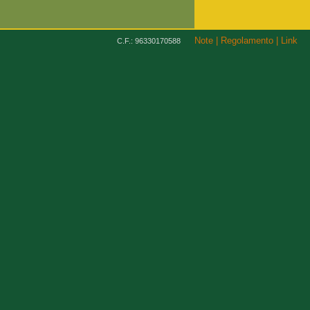
Note
|
Regolamento
|
Link
C.F.: 96330170588